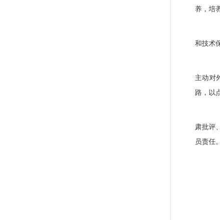
养，培
（
和技术
（
主动对
路，以
（
肃批评
员责任
各