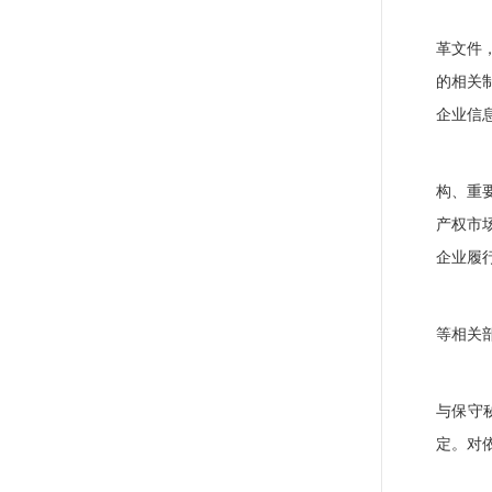
（
革文件
的相关
企业信
（
构、重
产权市
企业履
（
等相关
（
与保守
定。对
（