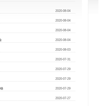
2020-08-04
2020-08-04
2020-08-04
会
2020-08-04
2020-08-03
2020-07-31
2020-07-29
2020-07-29
活动
2020-07-29
2020-07-27