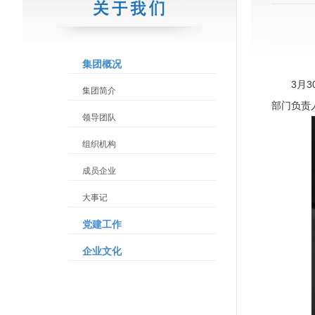
集团概况
3月
集团简介
部门负责
领导团队
组织机构
成员企业
大事记
党建工作
企业文化