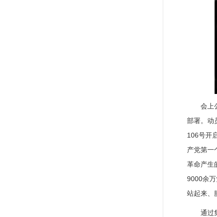
会上
部署。动
106号
产党第一
革命产生
9000
站起来、
通过