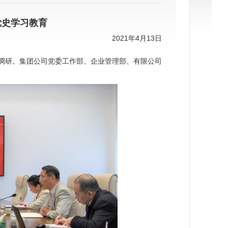
党史学习教育
2021年4月13日
行调研。集团公司党委工作部、企业管理部、有限公司