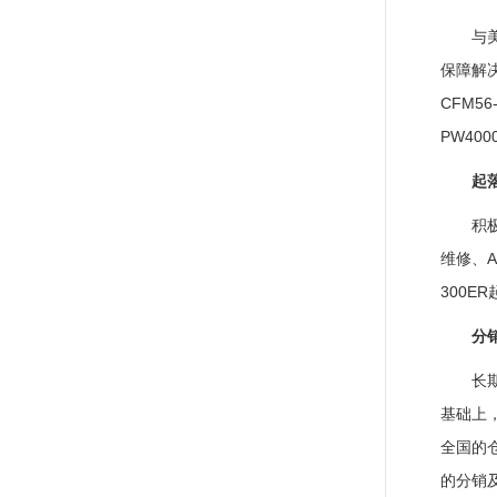
与
保障解
CFM56
PW400
起
积
维修、A
300E
分
长
基础上
全国的
的分销及