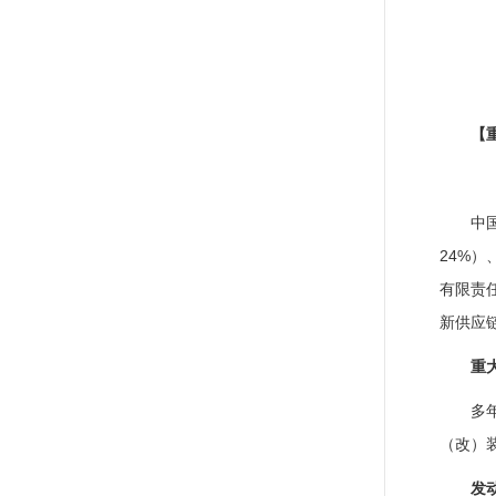
【
中
24%
有限责
新供应
重
多
（改）装
发