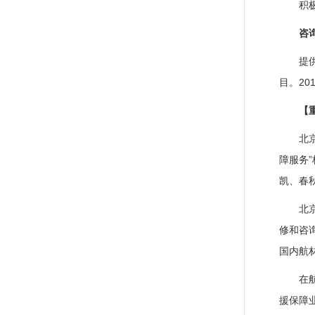
积
咨
提
目。2
【
北
障服务
凯、春
北
修和咨
国内航
在
援保障