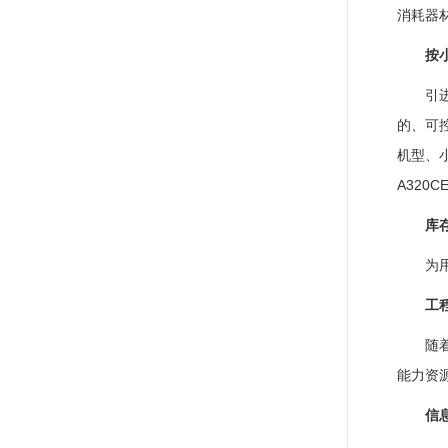
消耗器
按
引
的、可
机型、小
A320C
库
为
工
随
能力资
信