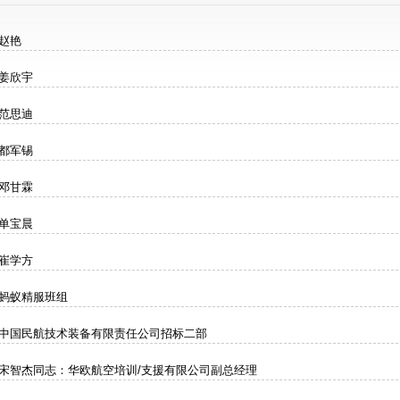
赵艳
姜欣宇
范思迪
都军锡
邓甘霖
单宝晨
崔学方
蚂蚁精服班组
中国民航技术装备有限责任公司招标二部
宋智杰同志：华欧航空培训/支援有限公司副总经理