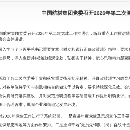
中国航材集团党委召开2026年第二次
中国航材集团党委召开2026年第二次党建工作推进会，听取重点工作推进
席会议并讲话。
深入学习了习近平总书记重要文章《树立和践行正确政绩观》精神，要求
动标尺，深入查摆并纠治政绩观偏差，弘扬实干精神，把心思和精力凝聚
。
听取了各二级党委关于贯彻落实重要指示批示精神、开展政绩观学习教育
，对各单位将学习与实践相结合的做法予以肯定，要求持续深化见效。会
委认真研究落实整改，并对规范招聘流程等基础管理工作提出明确要求。
职工合理诉求，巩固企业和谐稳定发展环境。
对2026年党建工作进行了系统部署。一是宣讲年度党建及思想宣传工作
意识形态阵地等方面作出安排。二是重点部署“党员先锋队（岗）奋战‘十五