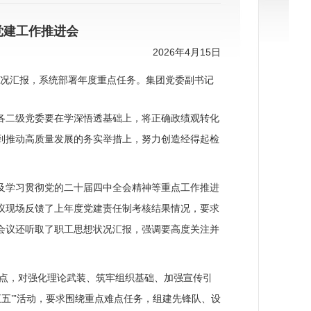
党建工作推进会
2026年4月15日
情况汇报，系统部署年度重点任务。集团党委副书记
各二级党委要在学深悟透基础上，将正确政绩观转化
到推动高质量发展的务实举措上，努力创造经得起检
及学习贯彻党的二十届四中全会精神等重点工作推进
议现场反馈了上年度党建责任制考核结果情况，要求
会议还听取了职工思想状况汇报，强调要高度关注并
要点，对强化理论武装、筑牢组织基础、加强宣传引
五’”活动，要求围绕重点难点任务，组建先锋队、设