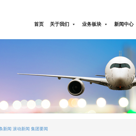
首页
关于我们
业务板块
新闻中心
条新闻
滚动新闻
集团要闻