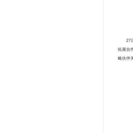
2
拓展合
略伙伴