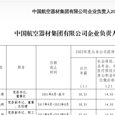
中国航空器材集团有限公司企业负责人20