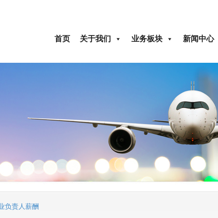
首页
关于我们
业务板块
新闻中心
业负责人薪酬