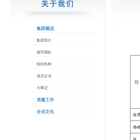
集团概况
集团简介
领导团队
组织机构
成员企业
大事记
党建工作
企业文化