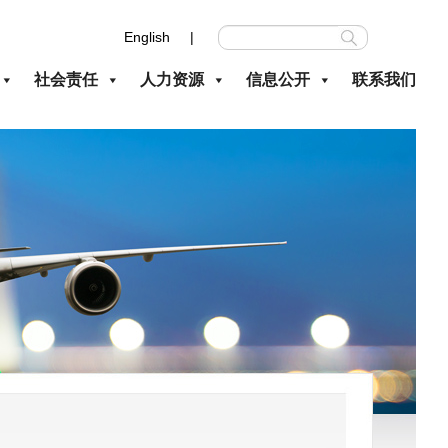
English |
社会责任
人力资源
信息公开
联系我们