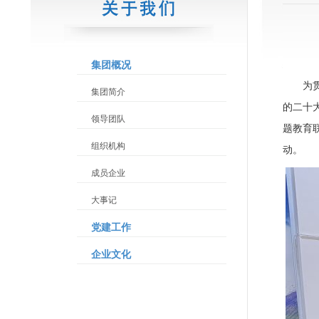
集团概况
为
集团简介
的二十
领导团队
题教育
组织机构
动。
成员企业
大事记
党建工作
企业文化