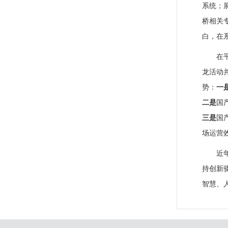
系统；
桥相关
白，在
在
龙活动
势：
一
二是
国
三是
国
场运营
近
持创新
智慧、