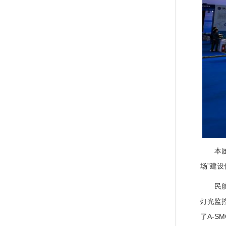
本
场”建
民
灯光监
了A-