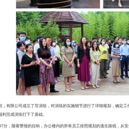
前，有限公司成立了导演组，对演练的实施细节进行了详细规划，确定工
顺利完成演练打下了基础。
时07分，随着警报的拉响，办公楼内的所有员工按照规划的逃生路线，从