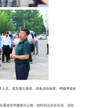
作人员、规划逃生路线、准备演练物资、明确考核标
安全通道有序撤离办公楼，按时到达安全区域，演练