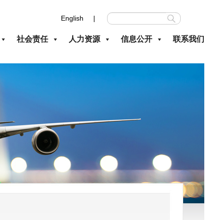
English |
社会责任
人力资源
信息公开
联系我们