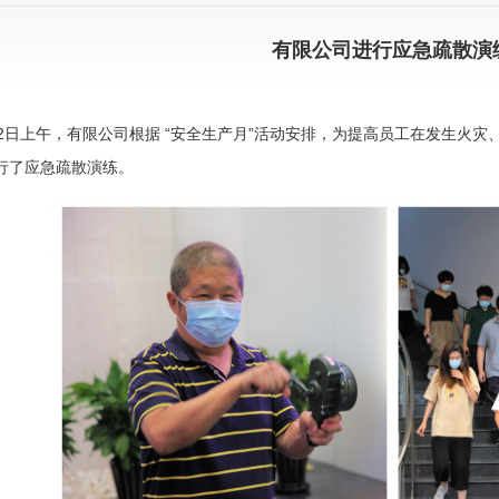
有限公司进行应急疏散演
22日上午，有限公司根据 “安全生产月”活动安排，为提高员工在发生火
行了应急疏散演练。