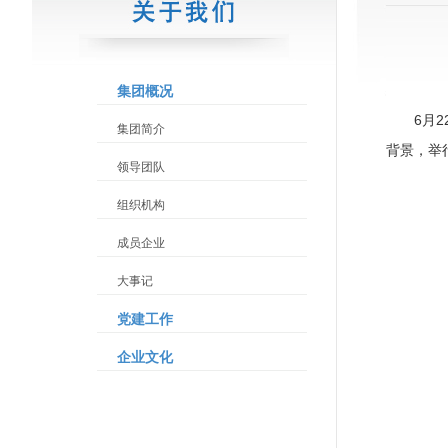
集团概况
6月
集团简介
背景，举
领导团队
组织机构
成员企业
大事记
党建工作
企业文化