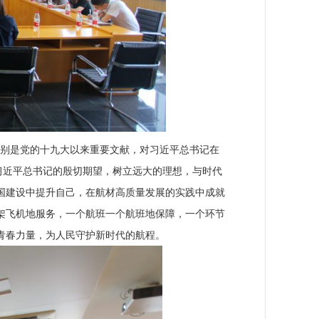
，特别是党的十九大以来重要文献，对习近平总书记在
习近平总书记的殷切期望，树立远大的理想，与时代
国建设中提升自己，在航材高质量发展的实践中成就
架飞机地服务，一个航班一个航班地保障，一个环节
青春力量，为人民守护新时代的航程。