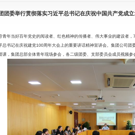
团团委举行贯彻落实习近平总书记在庆祝中国共产党成立1
导青年当好百年党史的阅读者、红色精神的传播者、伟大事业的建设者，7
平总书记在庆祝建党100周年大会上的重要讲话精神宣讲会。集团公司团委
授课，集团总部全体青年现场参会，各二级团委、支部委员会成员视频参