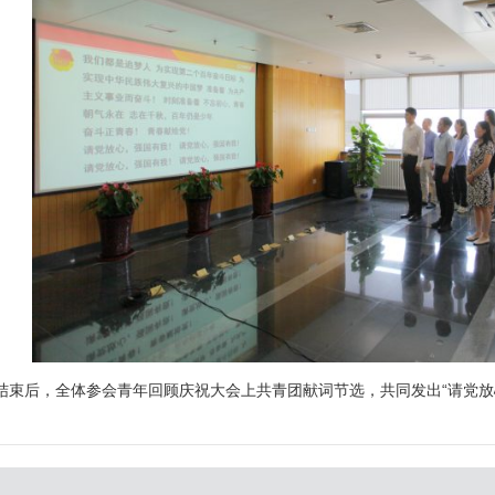
结束后，全体参会青年回顾庆祝大会上共青团献词节选，共同发出“请党放