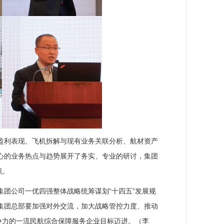
盈利表现、飞机拆解与现有业务关联分析、航材资产
心的业务热点与趋势展开了务实、专业的研讨，集团
识。
团公司一优四强整体战略统筹谋划“十四五”发展规
集团总部要加强对外交流，加大战略管控力度、推动
争力的一流民航综合保障服务企业目标迈进。（李