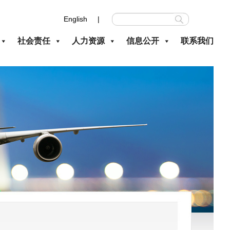
English |
社会责任
人力资源
信息公开
联系我们