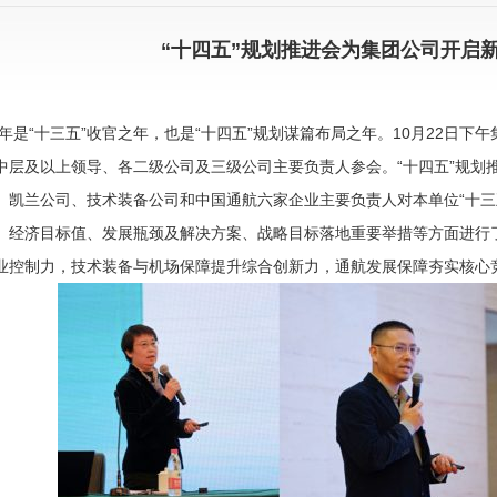
“十四五”规划推进会为集团公司开启
20年是“十三五”收官之年，也是“十四五”规划谋篇布局之年。10月22日
中层及以上领导、各二级公司及三级公司主要负责人参会。“十四五”规划
、凯兰公司、技术装备公司和中国通航六家企业主要负责人对本单位“十三五
、经济目标值、发展瓶颈及解决方案、战略目标落地重要举措等方面进行
业控制力，技术装备与机场保障提升综合创新力，通航发展保障夯实核心