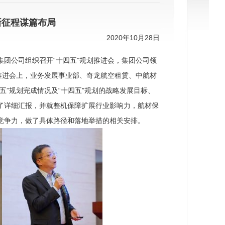
新征程谋篇布局
2020年10月28日
下午集团公司组织召开“十四五”规划推进会，集团公司领
推进会上，业务发展事业部、奇龙航空租赁、中航材
”规划完成情况及“十四五”规划的战略发展目标、
了详细汇报，并就整机保障扩展行业影响力，航材保
竞争力，做了具体路径和落地举措的相关安排。