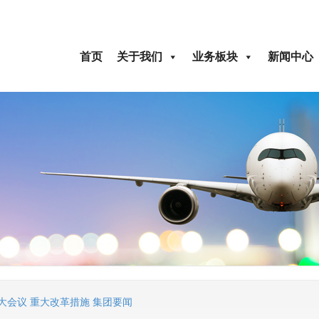
首页
关于我们
业务板块
新闻中心
大会议
重大改革措施
集团要闻