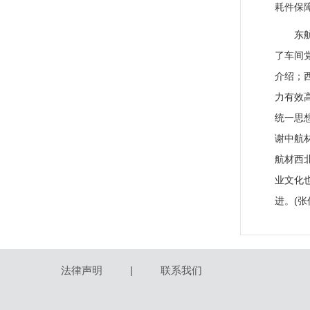
耗件保
东
了车间
介绍；
力有效
统一思
谢中航
航材西
业文化
进。(张
法律声明
|
联系我们