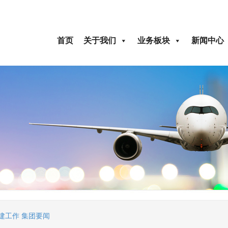
首页
关于我们
业务板块
新闻中心
建工作
集团要闻