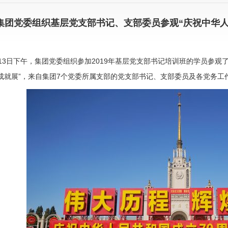
集团党委组织基层党支部书记、支部委员参观“庆祝中华人
月13日下午，集团党委组织参加2019年基层党支部书记培训班的学员参观
成就展”，来自集团7个党委所属支部的党支部书记、支部委员及各党务工