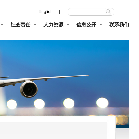
English |
社会责任
人力资源
信息公开
联系我们