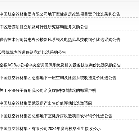
中国航空器材集团有限公司地下室健身房改造项目竞价比选采购公告
库区建设项目立项及可行性研究咨询服务采购公告
联合技术公司普惠办公楼新风系统及电热风幕技改询价比选采购公告
8号院院内管道修缮竞价比选采购公告
空客AOB办公楼中央空调回风系统及相关设备技改询价比选采购公告
中国航空器材集团总部地下一层空调及除湿系统改造竞价比选公告
关于不法分子冒用我公司名义虚假招聘情况的郑重声明
中国航空器材集团武汉房产出售价值评估比选邀请函
中国航空器材集团总部地下室健身房改造项目设计询价比选公告
中国航空器材集团有限公司2024年度高校毕业生接收公示