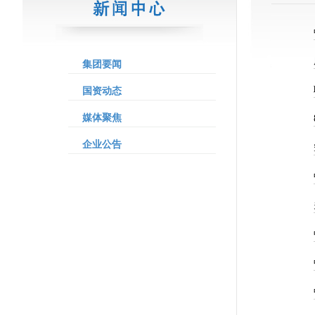
集团要闻
国资动态
媒体聚焦
企业公告