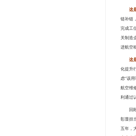
这
链补链
完成工
关制造
进航空
这
化提升
虑“该
航空维
利通过
回
彰显
担
五年
，