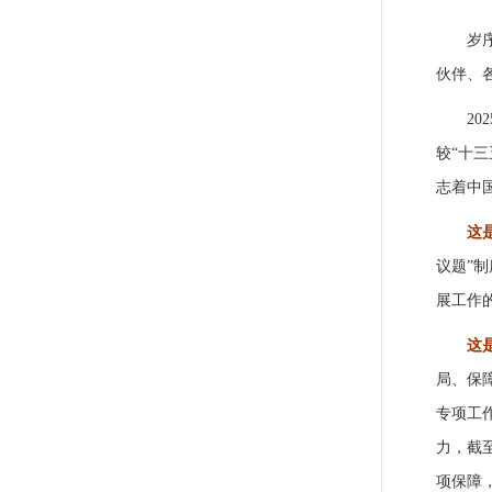
岁
伙伴、
202
较“十
志着中
这
议题”
展
工作
这
局、保
专项工
力，截
项保障