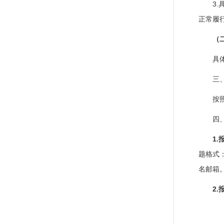
3
正常履
（
具
三
按
四
1.
题格式
名邮箱
2.