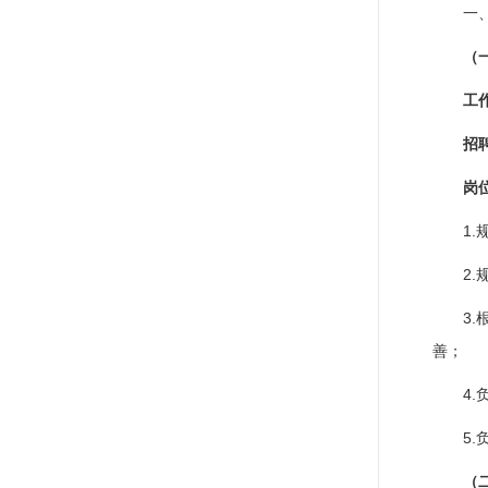
一
（
工
招
岗
1
2
3
善；
4
5
（