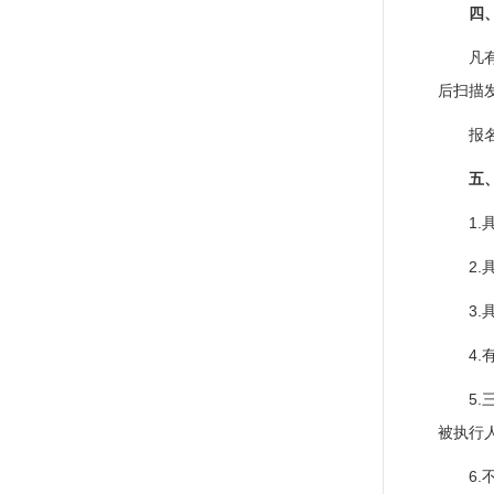
四
凡
后扫描
报
五
1
2
3
4
5.
被执行
6