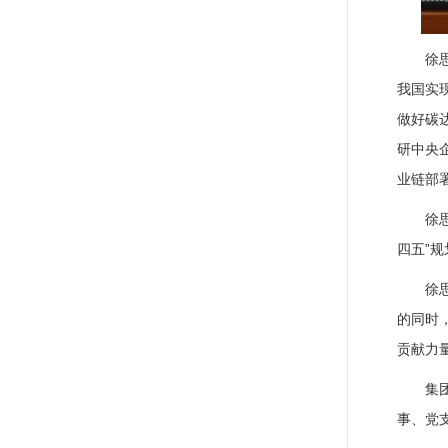
徐
我国实
做好碳
研中央
业链部
徐
四五”
徐
的同时
贡献力
集
事、党