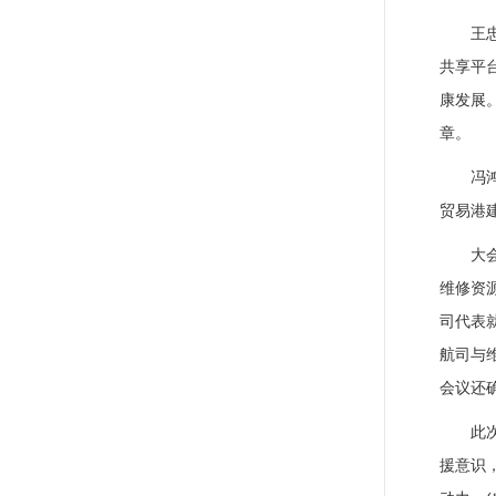
王
共享平
康发展
章。
冯
贸易港
大
维修资
司代表
航司与
会议还
此
援意识