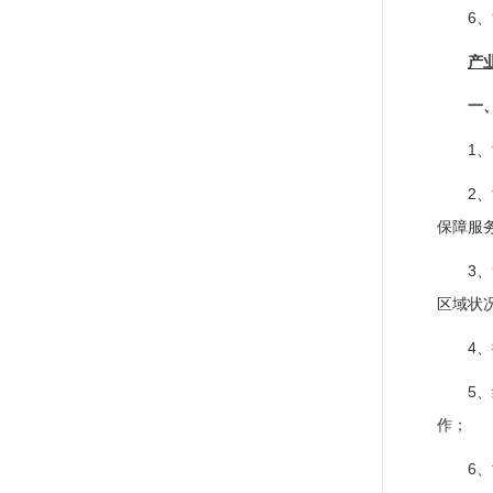
6
产
一
1
2
保障服
3
区域状
4
5
作；
6