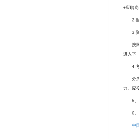
+应聘
2.
3.
按
进入下
4.
分
力、应
5
6
中