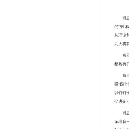
肖
的“纲
从理论
九大将
肖
都具有
肖
强“四
以钉钉
促进企
肖
须培育