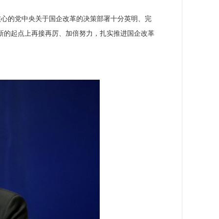
核心的党中央关于国企改革的决策部署十分英明、完
新的起点上再接再厉、加倍努力，扎实推进国企改革