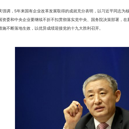
庆强调，5年来国有企业改革发展取得的成就充分表明，以习近平同志为
国资委和中央企业要继续不折不扣贯彻落实党中央、国务院决策部署，在
措施不断落地生效，以优异成绩迎接党的十九大胜利召开。