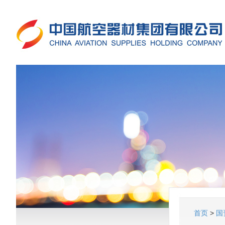
首页
>
国