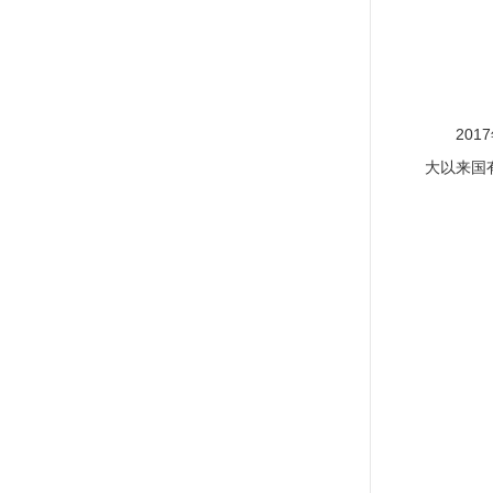
20
大以来国