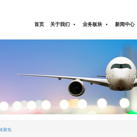
首页
关于我们
业务板块
新闻中心
体聚焦