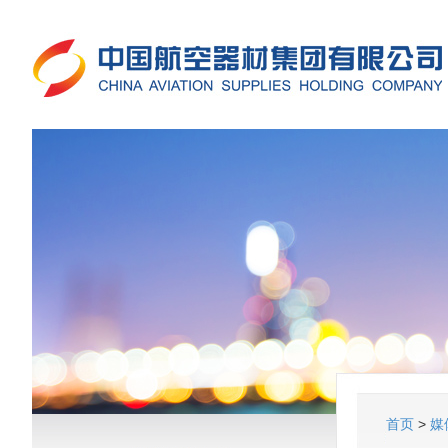
首页
>
媒