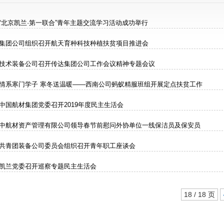
“北京凯兰·第一联合”青年主题交流学习活动成功举行
集团公司组织召开航天育种科技种植扶贫项目推进会
技术装备公司召开传达集团公司工作会议精神专题会议
情系寒门学子 寒冬送温暖——西南公司蚂蚁精服班组开展定点扶贫工作
中国航材集团党委召开2019年度民主生活会
中航材资产管理有限公司领导春节前慰问外协单位一线保洁员及保安员
共青团装备公司委员会组织召开青年职工座谈会
凯兰党委召开巡察专题民主生活会
18 / 18 页