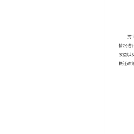
贾
情况进
效益以
搬迁政